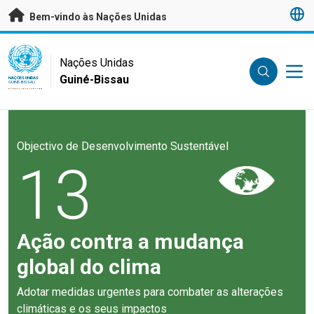
Saltar para conteúdo principal
Bem-vindo às Nações Unidas
UN Logo
Nações Unidas
Guiné-Bissau
NAÇÕES UNIDAS
GUINÉ-BISSAU
Objectivo de Desenvolvimento Sustentável
13
Ação contra a mudança
global do clima
Adotar medidas urgentes para combater as alterações
climáticas e os seus impactos