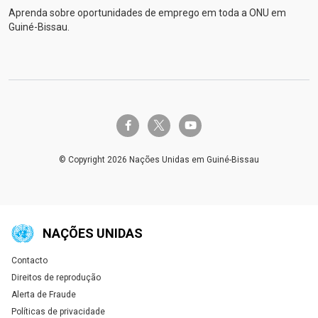
Aprenda sobre oportunidades de emprego em toda a ONU em
Guiné-Bissau.
twitter-x
facebook-f
youtube
© Copyright 2026 Nações Unidas em Guiné-Bissau
NAÇÕES UNIDAS
Contacto
Global U.N. menu
Direitos de reprodução
Alerta de Fraude
Políticas de privacidade