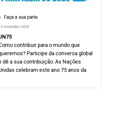
Faça a sua parte
19 novembro 2020
UN75
Como contribuir para o mundo que
queremos? Participe da conversa global
e dê a sua contribuição. As Nações
Unidas celebram este ano 75 anos da
sua existência. Participe das
discussões globais e dê a sua
contribuição sobre o papel da
cooperação internacional na construção
do mundo que queremos.