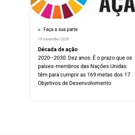
Faça a sua parte
19 novembro 2020
Década de ação
2020–2030: Dez anos. É o prazo que os
países-membros das Nações Unidas
têm para cumprir as 169 metas dos 17
Objetivos de Desenvolvimento
Sustentável (ODS). Em Setembro de
2019, líderes mundiais lançaram a
“Década da Ação” um movimento para
acelerar o alcance dos ODS em todo o
mundo.