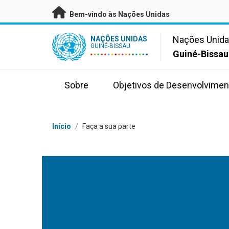
Saltar para conteúdo principal
Bem-vindo às Nações Unidas
UN Logo
Nações Unid
NAÇÕES UNIDAS
GUINÉ-BISSAU
Guiné-Bissau
Sobre
Objetivos de Desenvolvimen
Breadcrumb
Início
/
Faça a sua parte