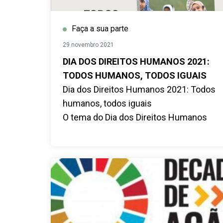
Faça a sua parte
29 novembro 2021
DIA DOS DIREITOS HUMANOS 2021:
TODOS HUMANOS, TODOS IGUAIS
Dia dos Direitos Humanos 2021: Todos
humanos, todos iguais
O tema do Dia dos Direitos Humanos
deste ano é relacionado com Igualdade.
Decorre uma campanha global "Todos
humanos, todos iguais" baseado na
esperança em torno da importância da
igualdade, focando no contexto
pandémico da COVID-19.