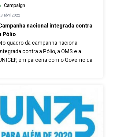
Campaign
28 abril 2022
Campanha nacional integrada contra
a Pólio
No quadro da campanha nacional
integrada contra a Pólio, a OMS e a
UNICEF, em parceria com o Governo da
Guiné-Bissau, fizeram hoje uma visita
de monitoramento e avaliação a região
de Biombo.