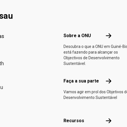
ssau
Footer menu
Sobre a O
Sobre a ONU
as
Descubra o que a ONU em Guiné-Bi
está fazendo para alcançar os
Objectivos de Desenvolvimento
th
Sustentável.
Faça a sua
Faça a sua parte
au
Vamos agir em prol dos Objetivos d
Desenvolvimento Sustentável
Recursos
Recursos