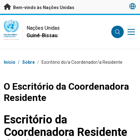
Saltar para conteúdo principal
Bem-vindo às Nações Unidas
UN Logo
Nações Unidas
Guiné-Bissau
NAÇÕES UNIDAS
GUINÉ-BISSAU
Breadcrumb
Início
/
Sobre
/
Escritório do/a Coordenador/a Residente
O Escritório da Coordenadora
Residente
Escritório da
Coordenadora Residente