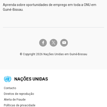
Aprenda sobre oportunidades de emprego em toda a ONU em
Guiné-Bissau.
twitter-x
facebook-f
youtube
© Copyright 2026 Nações Unidas em Guiné-Bissau
NAÇÕES UNIDAS
Contacto
Global U.N. menu
Direitos de reprodução
Alerta de Fraude
Políticas de privacidade