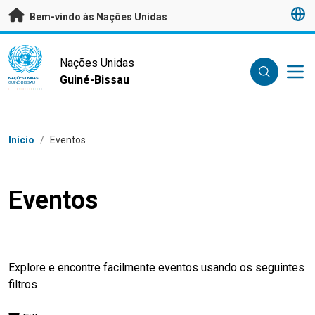
Saltar para conteúdo principal
Bem-vindo às Nações Unidas
UN Logo
Nações Unidas
Guiné-Bissau
NAÇÕES UNIDAS
GUINÉ-BISSAU
Breadcrumb
Início
/
Eventos
Eventos
Explore e encontre facilmente eventos usando os seguintes
filtros