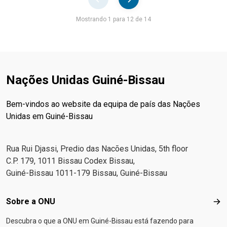
Pager
Mostrando 1 para 12 de 14
Nações Unidas Guiné-Bissau
Bem-vindos ao website da equipa de país das Nações
Unidas em Guiné-Bissau
Rua Rui Djassi, Predio das Nacões Unidas, 5th floor
C.P. 179, 1011 Bissau Codex Bissau,
Guiné-Bissau 1011-179 Bissau, Guiné-Bissau
Footer menu
Sobre a ONU
Sob
Descubra o que a ONU em Guiné-Bissau está fazendo para