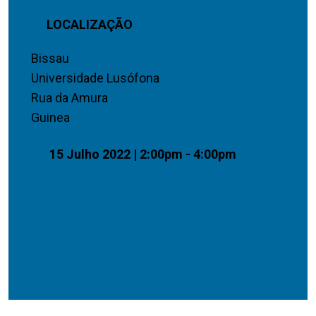
LOCALIZAÇÃO
Bissau
Universidade Lusófona
Rua da Amura
Guinea
15 Julho 2022 | 2:00pm - 4:00pm