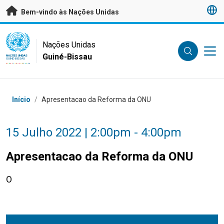
Saltar para conteúdo principal
Bem-vindo às Nações Unidas
UN Logo
Nações Unidas
Guiné-Bissau
NAÇÕES UNIDAS
GUINÉ-BISSAU
Breadcrumb
Início
/
Apresentacao da Reforma da ONU
15 Julho 2022 | 2:00pm - 4:00pm
Apresentacao da Reforma da ONU
O