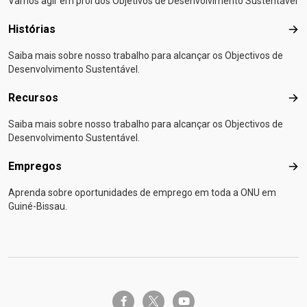
Vamos agir em prol dos Objetivos de Desenvolvimento Sustentável
Histórias
Hist
Saiba mais sobre nosso trabalho para alcançar os Objectivos de
Desenvolvimento Sustentável.
Recursos
Rec
Saiba mais sobre nosso trabalho para alcançar os Objectivos de
Desenvolvimento Sustentável.
Empregos
Emp
Aprenda sobre oportunidades de emprego em toda a ONU em
Guiné-Bissau.
twitter-x
facebook-f
youtube