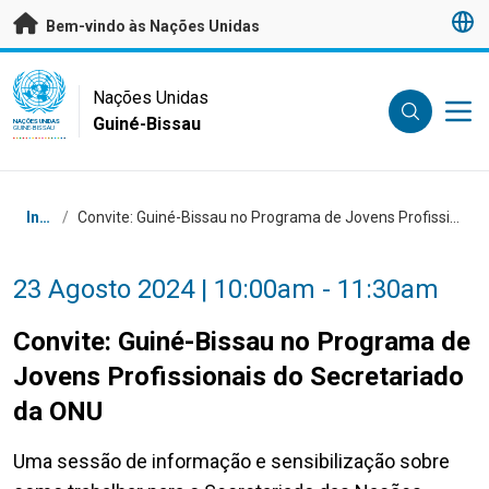
Saltar para conteúdo principal
Bem-vindo às Nações Unidas
UN Logo
Nações Unidas
Guiné-Bissau
NAÇÕES UNIDAS
GUINÉ-BISSAU
Breadcrumb
Início
/
Convite: Guiné-Bissau no Programa de Jovens Profissionais do Secretariado da ONU
23 Agosto 2024 | 10:00am - 11:30am
Convite: Guiné-Bissau no Programa de
Jovens Profissionais do Secretariado
da ONU
Uma sessão de informação e sensibilização sobre