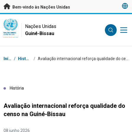
Saltar para conteúdo principal
Bem-vindo às Nações Unidas
UN Logo
Nações Unidas
Guiné-Bissau
NAÇÕES UNIDAS
GUINÉ-BISSAU
Breadcrumb
Início
/
Histórias
/
Avaliação internacional reforça qualidade do censo na Guiné-Bissau
História
Avaliação internacional reforça qualidade do
censo na Guiné-Bissau
08 junho 2026