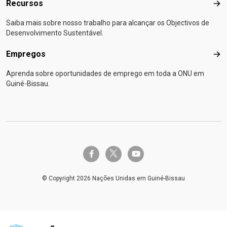
Recursos
Rec
Saiba mais sobre nosso trabalho para alcançar os Objectivos de
Desenvolvimento Sustentável.
Empregos
Emp
Aprenda sobre oportunidades de emprego em toda a ONU em
Guiné-Bissau.
twitter-x
facebook-f
youtube
© Copyright 2026 Nações Unidas em Guiné-Bissau