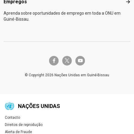
Empregos
Emp
Aprenda sobre oportunidades de emprego em toda a ONU em
Guiné-Bissau.
twitter-x
facebook-f
youtube
© Copyright 2026 Nações Unidas em Guiné-Bissau
NAÇÕES UNIDAS
Contacto
Global U.N. menu
Direitos de reprodução
Alerta de Fraude