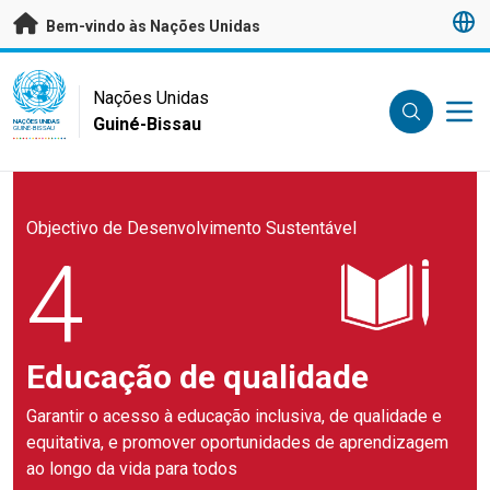
Saltar para conteúdo principal
Bem-vindo às Nações Unidas
UN Logo
Nações Unidas
Guiné-Bissau
NAÇÕES UNIDAS
GUINÉ-BISSAU
Objectivo de Desenvolvimento Sustentável
4
Educação de qualidade
Garantir o acesso à educação inclusiva, de qualidade e
equitativa, e promover oportunidades de aprendizagem
ao longo da vida para todos