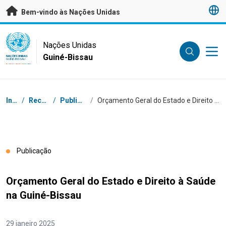
Saltar para conteúdo principal
Bem-vindo às Nações Unidas
UN Logo
Nações Unidas
Guiné-Bissau
NAÇÕES UNIDAS
GUINÉ-BISSAU
Breadcrumb
Início
/
Recursos
/
Publicações
/
Orçamento Geral do Estado e Direito à Saúde na Guiné-Bissau
Publicação
Orçamento Geral do Estado e Direito à Saúde
na Guiné-Bissau
29 janeiro 2025