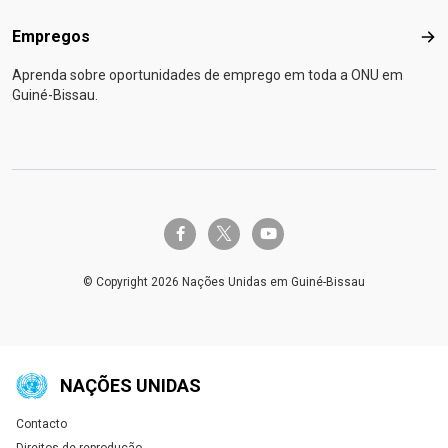
Empregos
Emp
Aprenda sobre oportunidades de emprego em toda a ONU em
Guiné-Bissau.
twitter-x
facebook-f
youtube
© Copyright 2026 Nações Unidas em Guiné-Bissau
NAÇÕES UNIDAS
Contacto
Global U.N. menu